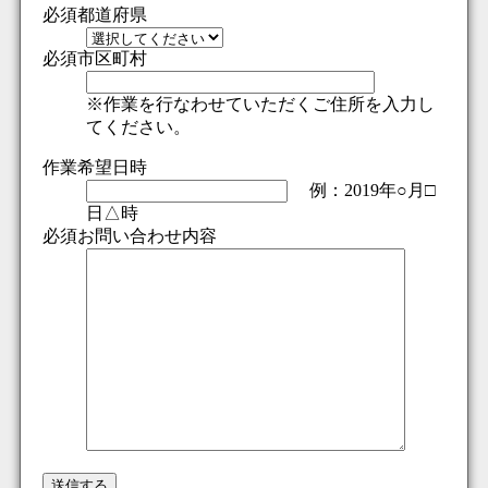
必須
都道府県
必須
市区町村
※作業を行なわせていただくご住所を入力し
てください。
作業希望日時
例：2019年○月□
日△時
必須
お問い合わせ内容
送信する