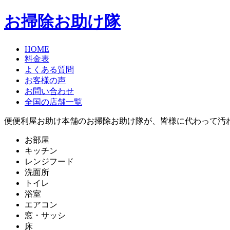
お掃除お助け隊
HOME
料金表
よくある質問
お客様の声
お問い合わせ
全国の店舗一覧
便便利屋お助け本舗のお掃除お助け隊が、皆様に代わって汚
お部屋
キッチン
レンジフード
洗面所
トイレ
浴室
エアコン
窓・サッシ
床