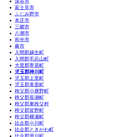
深谷市
富士見市
ふじみ野市
本庄市
三郷市
八潮市
和光市
蕨市
入間郡越生町
入間郡毛呂山町
大里郡寄居町
児玉郡神川町
児玉郡上里町
児玉郡美里町
秩父郡小鹿野町
秩父郡長瀞町
秩父郡東秩父村
秩父郡皆野町
秩父郡横瀬町
比企郡小川町
比企郡ときがわ町
比企郡滑川町