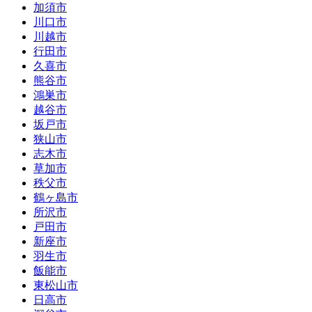
加須市
川口市
川越市
行田市
久喜市
熊谷市
鴻巣市
越谷市
坂戸市
狭山市
志木市
草加市
秩父市
鶴ヶ島市
所沢市
戸田市
新座市
羽生市
飯能市
東松山市
日高市